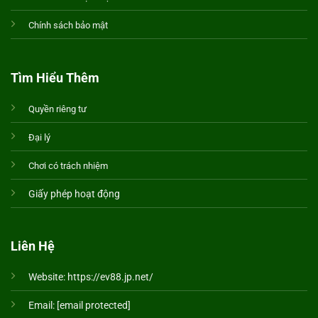
Chính sách bảo mật
Tìm Hiểu Thêm
Quyền riêng tư
Đại lý
Chơi có trách nhiệm
Giấy phép hoạt động
Liên Hệ
Website: https://ev88.jp.net/
Email:
[email protected]