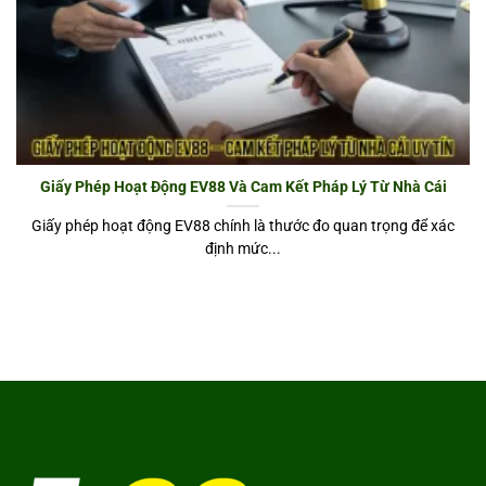
Giấy Phép Hoạt Động EV88 Và Cam Kết Pháp Lý Từ Nhà Cái
Giấy phép hoạt động EV88 chính là thước đo quan trọng để xác
định mức...