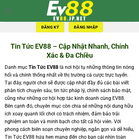
Chuyển
đến
nội
dung
ĐĂNG KÝ
ĐĂNG NHẬP
Tin Tức EV88 – Cập Nhật Nhanh, Chính
Xác & Đa Chiều
Danh mục
Tin Tức EV88
là nơi hội tụ những thông tin nóng
hổi và chính thống nhất về thị trường cá cược trực tuyến.
Tại đây, người chơi sẽ được cập nhật đầy đủ các bài viết
phân tích chuyên sâu, tin tức pháp lý, chính sách bảo mật,
cũng như những cơ hội hợp tác kinh doanh cùng EV88.
Bên cạnh đó, chuyên mục còn chia sẻ những nội dung hữu
ích xoay quanh lối chơi có trách nhiệm, đảm bảo trải
nghiệm an toàn và minh bạch cho tất cả hội viên. Với
phong cách biên soạn chuyên nghiệp, ngắn gọn và dễ hiểu,
Tin Tức EV88 hứa hẹn mang đến cho bạn cái nhìn toàn