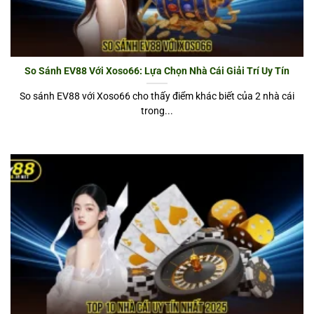
So Sánh EV88 Với Xoso66: Lựa Chọn Nhà Cái Giải Trí Uy Tín
So sánh EV88 với Xoso66 cho thấy điểm khác biết của 2 nhà cái
trong...